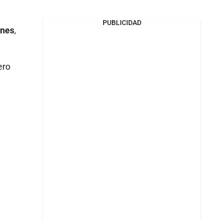
PUBLICIDAD
ones
,
ero