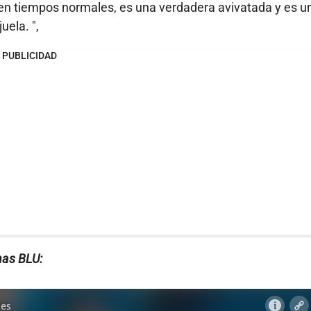
 en tiempos normales, es una verdadera avivatada y es u
ela. ",
PUBLICIDAD
nas BLU: