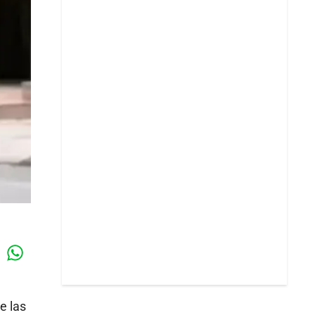
Whatsapp
k
e las