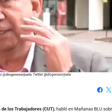
ter @diogenesorjuela
Twitter @diogenesorjuela
Faceboo
X
a de los Trabajadores (CUT)
, habló en Mañanas BLU sobr