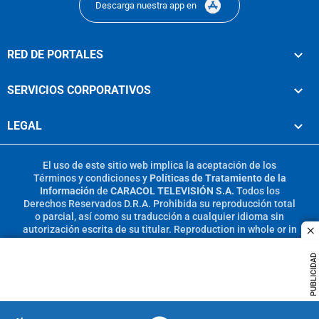
Descarga nuestra app en
RED DE PORTALES
SERVICIOS CORPORATIVOS
LEGAL
El uso de este sitio web implica la aceptación de los
Términos y condiciones
y
Políticas de Tratamiento de la
Información
de
CARACOL TELEVISIÓN S.A.
Todos los
Derechos Reservados D.R.A. Prohibida su reproducción total
o parcial, así como su traducción a cualquier idioma sin
autorización escrita de su titular. Reproduction in whole or in
c
part, or translation without written permission is prohibited.
All rights reserved 2025.
PUBLICIDAD
MIEMBRO DE: