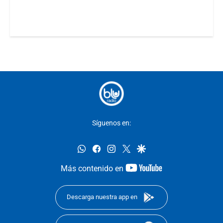
Síguenos en:
whatsapp
facebook
instagram
twitter
google
youtube-
Más contenido en
footer
Descarga nuestra app en