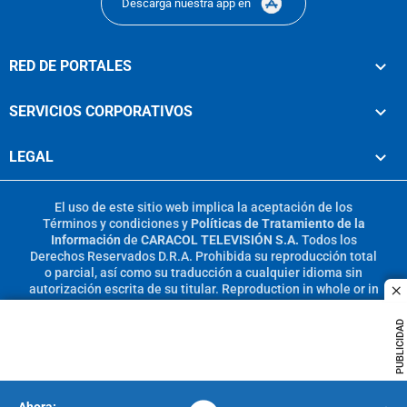
Descarga nuestra app en
RED DE PORTALES
SERVICIOS CORPORATIVOS
LEGAL
El uso de este sitio web implica la aceptación de los
Términos y condiciones
y
Políticas de Tratamiento de la
Información
de
CARACOL TELEVISIÓN S.A.
Todos los
Derechos Reservados D.R.A. Prohibida su reproducción total
o parcial, así como su traducción a cualquier idioma sin
autorización escrita de su titular. Reproduction in whole or in
c
part, or translation without written permission is prohibited.
All rights reserved 2025.
PUBLICIDAD
MIEMBRO DE: