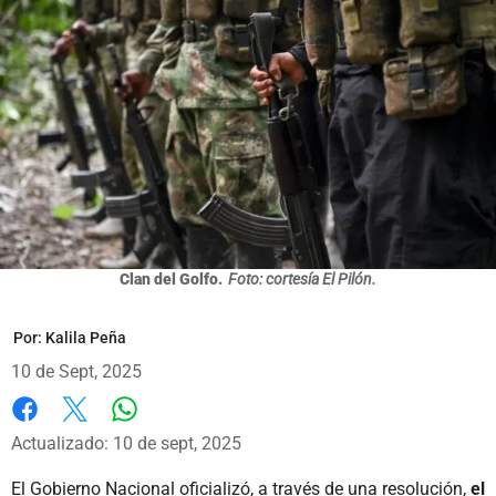
Clan del Golfo.
Foto: cortesía El Pilón.
Por:
Kalila Peña
10 de Sept, 2025
Whatsapp
Facebook
X
Actualizado: 10 de sept, 2025
El Gobierno Nacional oficializó, a través de una resolución,
el