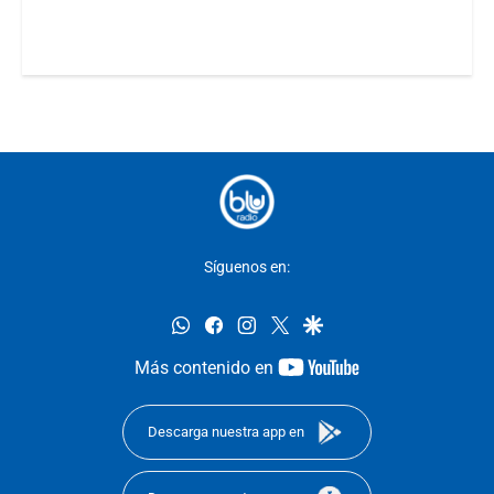
Síguenos en:
whatsapp
facebook
instagram
twitter
google
youtube-
Más contenido en
footer
Descarga nuestra app en