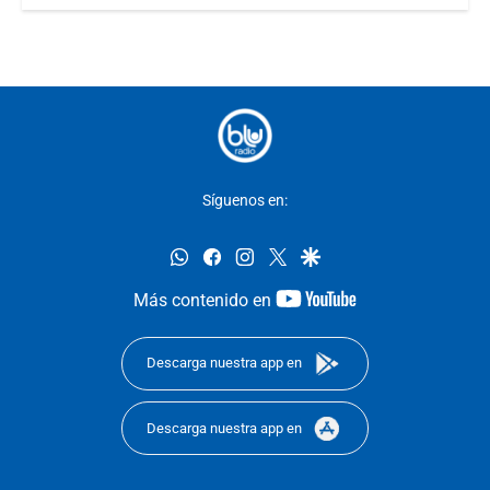
Síguenos en:
whatsapp
facebook
instagram
twitter
google
youtube-
Más contenido en
footer
Descarga nuestra app en
Descarga nuestra app en