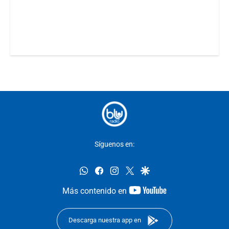
Síguenos en:
whatsapp
facebook
instagram
twitter
google
youtube-
Más contenido en
footer
Descarga nuestra app en