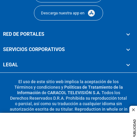
Descarga nuestra app en
RED DE PORTALES
SERVICIOS CORPORATIVOS
LEGAL
El uso de este sitio web implica la aceptación de los
Términos y condiciones
y
Políticas de Tratamiento de la
Información
de
CARACOL TELEVISIÓN S.A.
Todos los
Derechos Reservados D.R.A. Prohibida su reproducción total
o parcial, así como su traducción a cualquier idioma sin
autorización escrita de su titular. Reproduction in whole or in
c
part, or translation without written permission is prohibited.
All rights reserved 2025.
PUBLICIDAD
MIEMBRO DE: