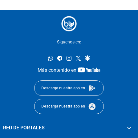
Síguenos en:
whatsapp
facebook
instagram
twitter
google
youtube-
Más contenido en
footer
Descarga nuestra app en
Descarga nuestra app en
RED DE PORTALES