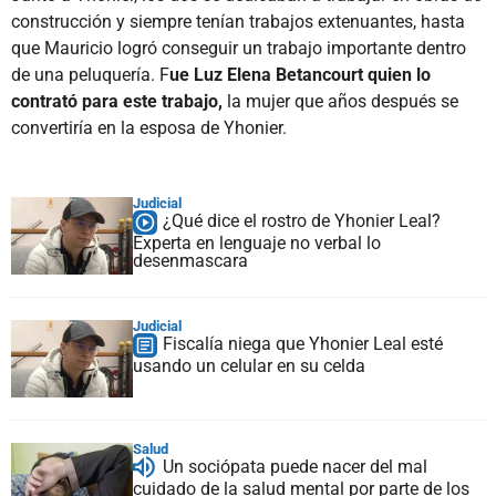
construcción y siempre tenían trabajos extenuantes, hasta
que Mauricio logró conseguir un trabajo importante dentro
de una peluquería. F
ue Luz Elena Betancourt quien lo
contrató para este trabajo,
la mujer que años después se
convertiría en la esposa de Yhonier.
Judicial
¿Qué dice el rostro de Yhonier Leal?
Experta en lenguaje no verbal lo
desenmascara
Judicial
Fiscalía niega que Yhonier Leal esté
usando un celular en su celda
Salud
Un sociópata puede nacer del mal
cuidado de la salud mental por parte de los