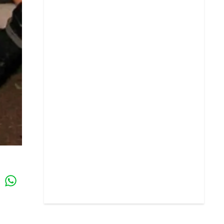
Whatsapp
k