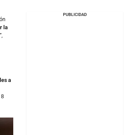
PUBLICIDAD
ión
r la
”,
les a
18