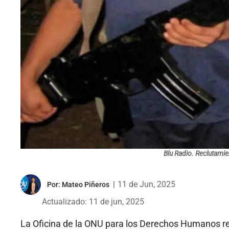
Blu Radio. Reclutami
|
11 de Jun, 2025
Por:
Mateo Piñeros
Actualizado: 11 de jun, 2025
La Oficina de la ONU para los Derechos Humanos r