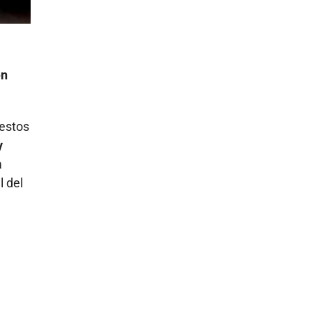
en
 estos
y
a
l del