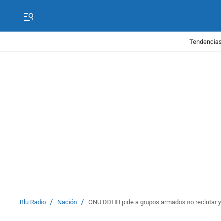
Tendencias
/
/
Blu Radio
Nación
ONU DDHH pide a grupos armados no reclutar y e