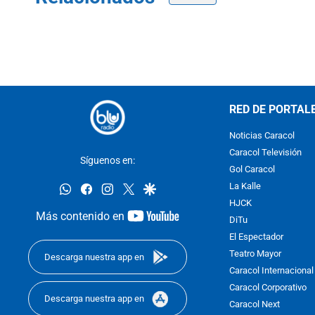
RED DE PORTAL
Noticias Caracol
Caracol Televisión
Síguenos en:
Gol Caracol
whatsapp
facebook
instagram
twitter
google
La Kalle
HJCK
youtube-
Más contenido en
DiTu
footer
El Espectador
Teatro Mayor
Descarga nuestra app en
Caracol Internacional
Caracol Corporativo
Descarga nuestra app en
Caracol Next