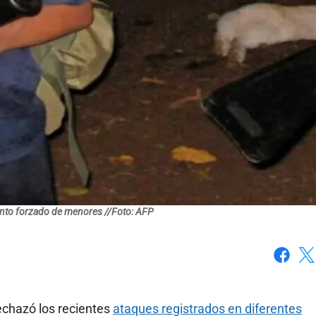
ento forzado de menores //Foto: AFP
Faceboo
X
echazó los recientes
ataques registrados en diferentes