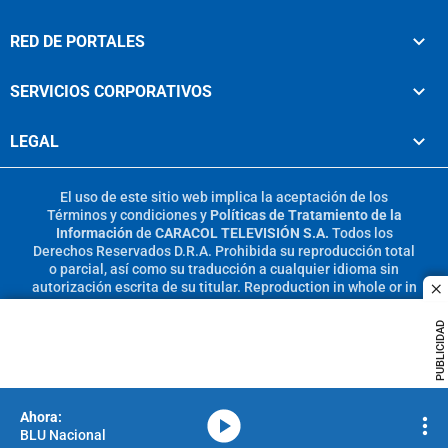
RED DE PORTALES
SERVICIOS CORPORATIVOS
LEGAL
El uso de este sitio web implica la aceptación de los
Términos y condiciones
y
Políticas de Tratamiento de la
Información
de
CARACOL TELEVISIÓN S.A.
Todos los
Derechos Reservados D.R.A. Prohibida su reproducción total
o parcial, así como su traducción a cualquier idioma sin
autorización escrita de su titular. Reproduction in whole or in
c
part, or translation without written permission is prohibited.
All rights reserved 2025.
PUBLICIDAD
MIEMBRO DE:
media-icon
BLU Nacional