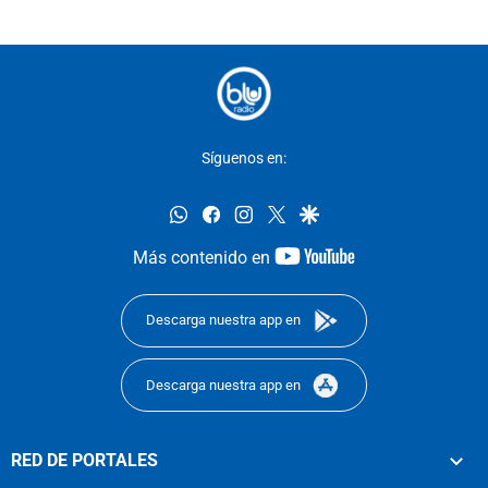
Síguenos en:
whatsapp
facebook
instagram
twitter
google
youtube-
Más contenido en
footer
Descarga nuestra app en
Descarga nuestra app en
RED DE PORTALES