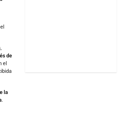
el
,
vés de
n el
cibida
e la
a
.