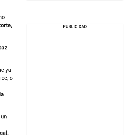
rno
orte,
PUBLICIDAD
 paz
ue ya
ice, o
la
 un
gal.