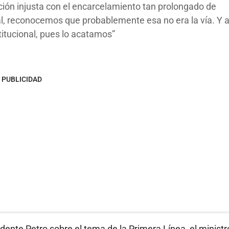
ción injusta con el encarcelamiento tan prolongado de
al, reconocemos que probablemente esa no era la vía. Y 
itucional, pues lo acatamos
PUBLICIDAD
dente Petro sobre el tema de la Primera Línea, el ministr