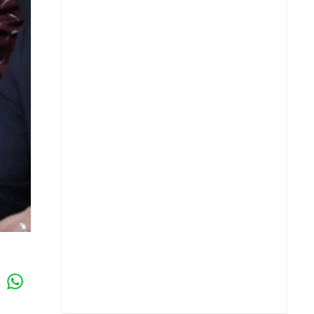
Whatsapp
k