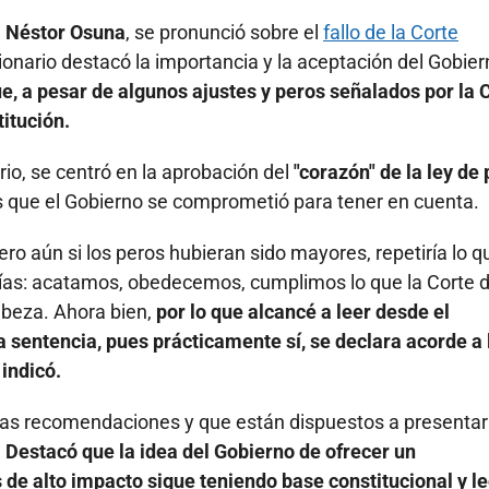
,
Néstor Osuna
, se pronunció sobre el
fallo de la Corte
cionario destacó la importancia y la aceptación del Gobie
e, a pesar de algunos ajustes y peros señalados por la C
titución.
ario, se centró en la aprobación del
"corazón" de la ley de
 que el Gobierno se comprometió para tener en cuenta.
ro aún si los peros hubieran sido mayores, repetiría lo q
días: acatamos, obedecemos, cumplimos lo que la Corte d
abeza. Ahora bien,
por lo que alcancé a leer desde el
a sentencia, pues prácticamente sí, se declara acorde a 
 indicó.
 las recomendaciones y que están dispuestos a presentar
.
Destacó que la idea del Gobierno de ofrecer un
 de alto impacto sigue teniendo base constitucional y le