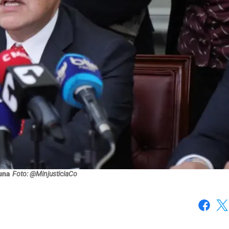
una
Foto: @MinjusticiaCo
Faceboo
X