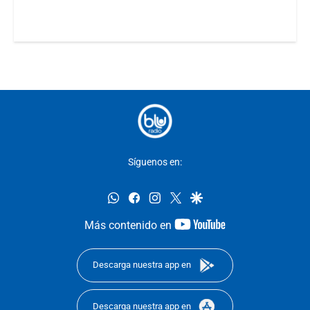
Síguenos en:
whatsapp
facebook
instagram
twitter
google
youtube-
Más contenido en
footer
Descarga nuestra app en
Descarga nuestra app en