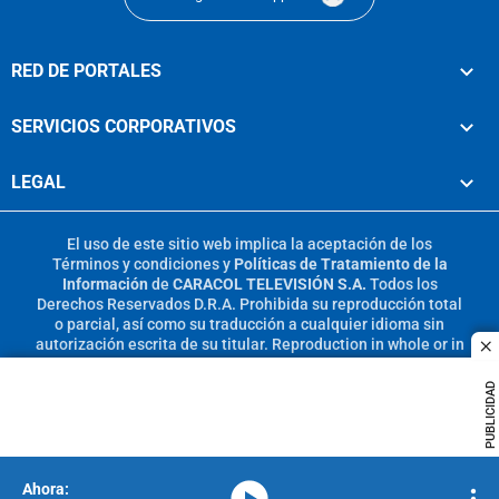
RED DE PORTALES
SERVICIOS CORPORATIVOS
LEGAL
El uso de este sitio web implica la aceptación de los
Términos y condiciones
y
Políticas de Tratamiento de la
Información
de
CARACOL TELEVISIÓN S.A.
Todos los
Derechos Reservados D.R.A. Prohibida su reproducción total
o parcial, así como su traducción a cualquier idioma sin
autorización escrita de su titular. Reproduction in whole or in
c
part, or translation without written permission is prohibited.
All rights reserved 2025.
PUBLICIDAD
MIEMBRO DE:
media-icon