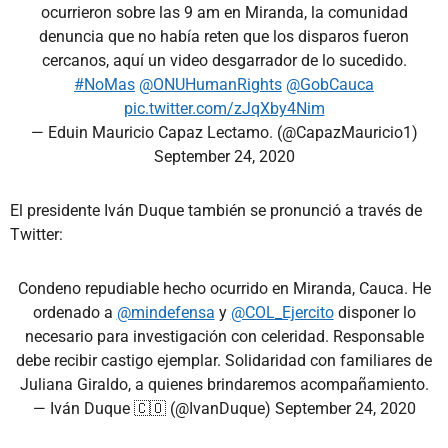
ocurrieron sobre las 9 am en Miranda, la comunidad
denuncia que no había reten que los disparos fueron
cercanos, aquí un video desgarrador de lo sucedido.
#NoMas
@ONUHumanRights
@GobCauca
pic.twitter.com/zJqXby4Nim
— Eduin Mauricio Capaz Lectamo. (@CapazMauricio1)
September 24, 2020
El presidente Iván Duque también se pronunció a través de
Twitter:
Condeno repudiable hecho ocurrido en Miranda, Cauca. He
ordenado a
@mindefensa
y
@COL_Ejercito
disponer lo
necesario para investigación con celeridad. Responsable
debe recibir castigo ejemplar. Solidaridad con familiares de
Juliana Giraldo, a quienes brindaremos acompañamiento.
— Iván Duque 🇨🇴 (@IvanDuque)
September 24, 2020