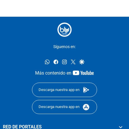
Síguenos en:
whatsapp
facebook
instagram
twitter
google
youtube-
Más contenido en
footer
Descarga nuestra app en
Descarga nuestra app en
RED DE PORTALES