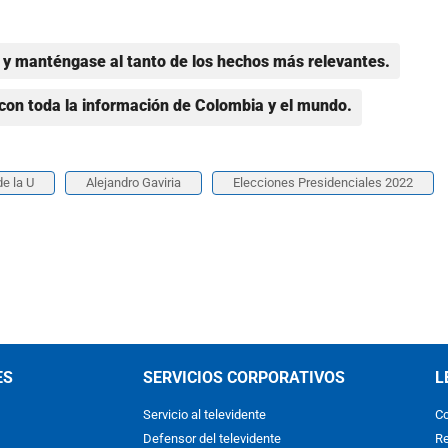
y manténgase al tanto de los hechos más relevantes.
con toda la información de Colombia y el mundo.
de la U
Alejandro Gaviria
Elecciones Presidenciales 2022
ES
SERVICIOS CORPORATIVOS
L
Servicio al televidente
Co
Defensor del televidente
Re