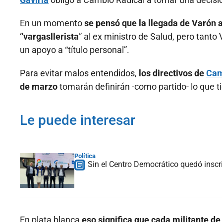
En un momento
se pensó que la llegada de Varón a 
“vargasllerista
” al ex ministro de Salud, pero tanto
un apoyo a “título personal”.
Para evitar malos entendidos,
los directivos de
Cam
de marzo
tomarán definirán -como partido- lo que t
Le puede interesar
Política
Sin el Centro Democrático quedó inscri
En plata blanca
eso significa que cada militante de