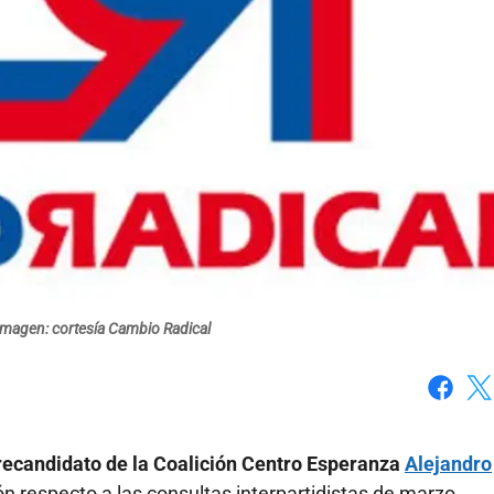
Imagen: cortesía Cambio Radical
Faceboo
X
recandidato de la Coalición Centro Esperanza
Alejandro
n respecto a las consultas interpartidistas de marzo.