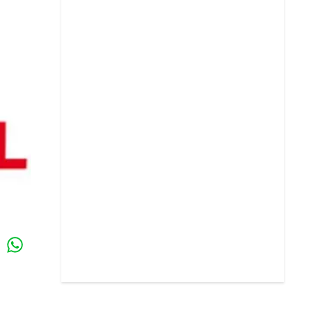
Whatsapp
k