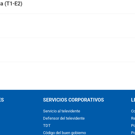
ta (T1-E2)
ES
SERVICIOS CORPORATIVOS
L
Servicio al televidente
Co
Defensor del televidente
Re
TDT
Po
Código del buen gobierno
Po