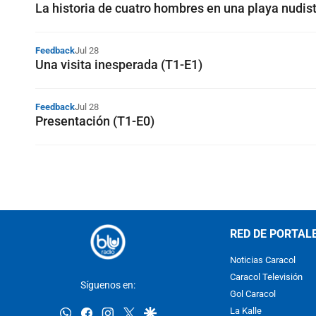
La historia de cuatro hombres en una playa nudis
Feedback
Jul 28
Una visita inesperada (T1-E1)
Feedback
Jul 28
Presentación (T1-E0)
RED DE PORTAL
Noticias Caracol
Caracol Televisión
Síguenos en:
Gol Caracol
whatsapp
facebook
instagram
twitter
google
La Kalle