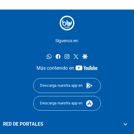
Síguenos en:
whatsapp
facebook
instagram
twitter
google
youtube-
Más contenido en
footer
Descarga nuestra app en
Descarga nuestra app en
RED DE PORTALES