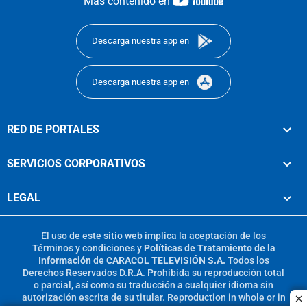
youtube-
Más contenido en
footer
Descarga nuestra app en
Descarga nuestra app en
RED DE PORTALES
SERVICIOS CORPORATIVOS
LEGAL
El uso de este sitio web implica la aceptación de los
Términos y condiciones
y
Políticas de Tratamiento de la
Información
de
CARACOL TELEVISIÓN S.A.
Todos los
Derechos Reservados D.R.A. Prohibida su reproducción total
o parcial, así como su traducción a cualquier idioma sin
autorización escrita de su titular. Reproduction in whole or in
c