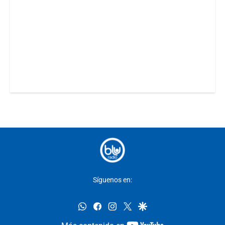
Síguenos en:
whatsapp
facebook
instagram
twitter
google