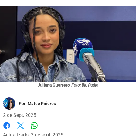
Juliana Guerrero
Foto: Blu Radio
Por:
Mateo Piñeros
2 de Sept, 2025
Whatsapp
Facebook
X
Actualizado: 3 de sept, 2025