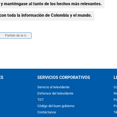
y manténgase al tanto de los hechos más relevantes.
con toda la información de Colombia y el mundo.
Partido de la U
ES
SERVICIOS CORPORATIVOS
L
Servicio al televidente
Co
Defensor del televidente
Re
TDT
Po
Código del buen gobierno
Po
Contáctanos
Té