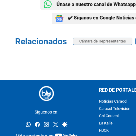
Únase a nuestro canal de Whatsapp 
✔️ Síganos en Google Noticias 
Relacionados
Cámara de Representantes
RED DE PORTAL
Noticias Caracol
Caracol Televisión
Síguenos en:
Gol Caracol
whatsapp
facebook
instagram
twitter
google
La Kalle
HJCK
youtube-