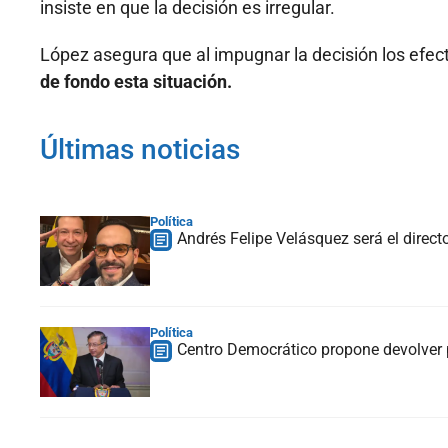
insiste en que la decisión es irregular.
López asegura que al impugnar la decisión los efe
de fondo esta situación.
Últimas noticias
Política
Andrés Felipe Velásquez será el direct
Política
Centro Democrático propone devolver p