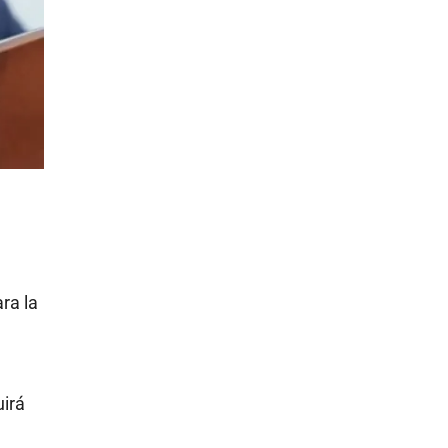
ra la
uirá