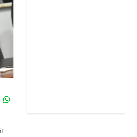
Whatsapp
k
él