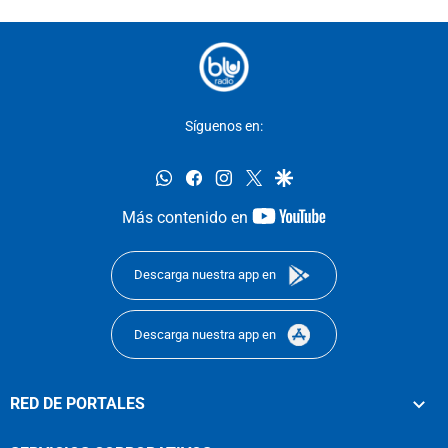
Síguenos en:
whatsapp
facebook
instagram
twitter
google
youtube-
Más contenido en
footer
Descarga nuestra app en
Descarga nuestra app en
RED DE PORTALES