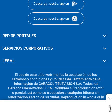
Descarga nuestra app en
Descarga nuestra app en
RED DE PORTALES
SERVICIOS CORPORATIVOS
LEGAL
El uso de este sitio web implica la aceptación de los
Términos y condiciones
y
Políticas de Tratamiento de la
Información
de
CARACOL TELEVISIÓN S.A.
Todos los
Derechos Reservados D.R.A. Prohibida su reproducción total
o parcial, así como su traducción a cualquier idioma sin
autorización escrita de su titular. Reproduction in whole or in
c
part, or translation without written permission is prohibited.
All rights reserved 2025.