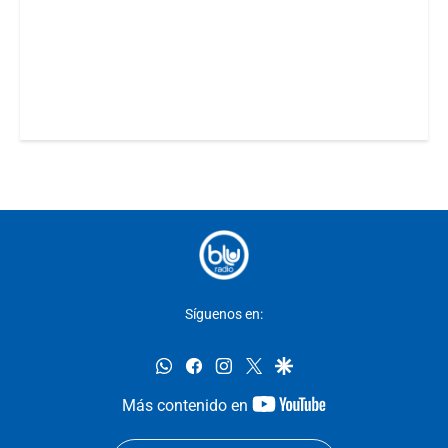
Síguenos en:
whatsapp
facebook
instagram
twitter
google
youtube-
Más contenido en
footer