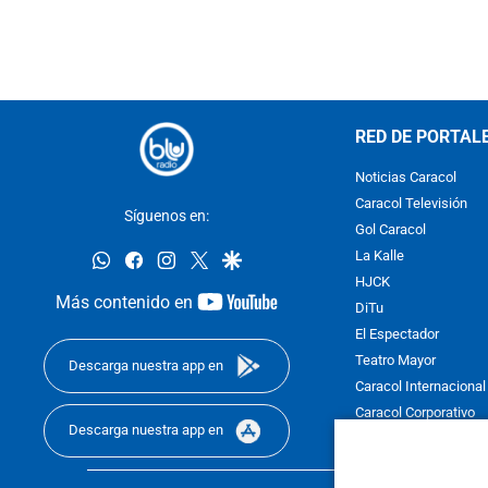
RED DE PORTAL
Noticias Caracol
Caracol Televisión
Síguenos en:
Gol Caracol
whatsapp
facebook
instagram
twitter
google
La Kalle
HJCK
youtube-
Más contenido en
DiTu
footer
El Espectador
Teatro Mayor
Descarga nuestra app en
Caracol Internacional
Caracol Corporativo
Descarga nuestra app en
Caracol Next