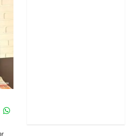
Whatsapp
k
ar