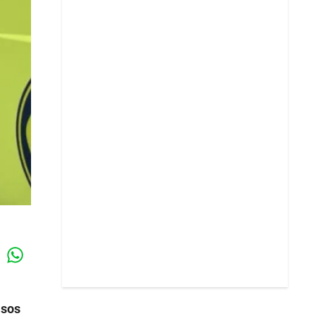
Whatsapp
k
asos