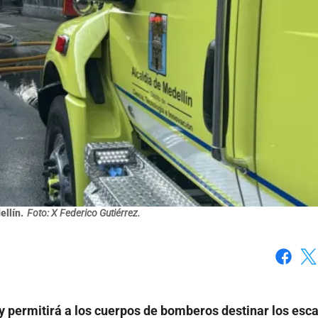
llín.
Foto: X Federico Gutiérrez.
Faceboo
X
 y permitirá a los cuerpos de bomberos destinar los esc