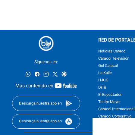
RED DE PORTAL
Noticias Caracol
Caracol Televisión
Síguenos en:
Gol Caracol
whatsapp
facebook
instagram
twitter
google
La Kalle
HJCK
youtube-
Más contenido en
DiTu
footer
El Espectador
Teatro Mayor
Descarga nuestra app en
Caracol Internacional
Caracol Corporativo
Descarga nuestra app en
Caracol Next