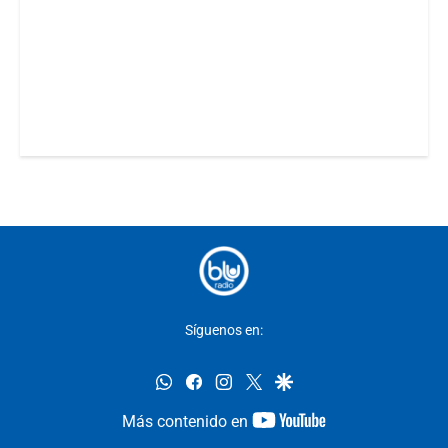
Síguenos en:
whatsapp
facebook
instagram
twitter
google
youtube-
Más contenido en
footer