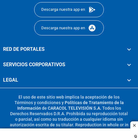
Descarga nuestra app en
Descarga nuestra app en
RED DE PORTALES
SERVICIOS CORPORATIVOS
LEGAL
El uso de este sitio web implica la aceptación de los
Términos y condiciones
y
Políticas de Tratamiento de la
Información
de
CARACOL TELEVISIÓN S.A.
Todos los
Derechos Reservados D.R.A. Prohibida su reproducción total
o parcial, así como su traducción a cualquier idioma sin
autorización escrita de su titular. Reproduction in whole or in
c
part, or translation without written permission is prohibited.
All rights reserved 2025.