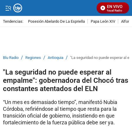
EN VIVO
Señal Visual Radio
Tendencias:
Posesión Abelardo De La Espriella
Papa León XIV
Alfons
PUBLICIDAD
/
/
/
Blu Radio
Regiones
Antioquia
"La seguridad no puede esperar al e
"La seguridad no puede esperar al
empalme": gobernadora del Chocó tras
constantes atentados del ELN
“Un mes es demasiado tiempo”, manifestó Nubia
Córdoba, refiriéndose al tiempo que resta para la
transición oficial de gobierno, insistiendo en que
fortalecimiento de la fuerza pública debe ser ya.