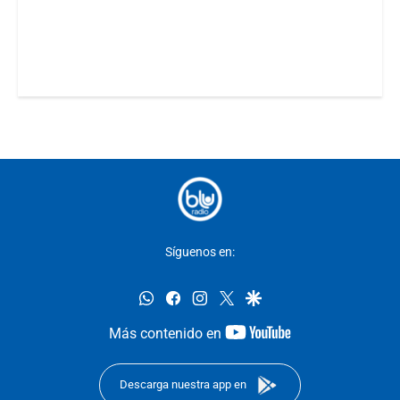
Síguenos en:
whatsapp
facebook
instagram
twitter
google
youtube-
Más contenido en
footer
Descarga nuestra app en