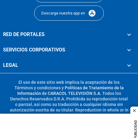
Descarga nuestra app en
RED DE PORTALES
SERVICIOS CORPORATIVOS
LEGAL
El uso de este sitio web implica la aceptación de los
Términos y condiciones
y
Políticas de Tratamiento de la
Información
de
CARACOL TELEVISIÓN S.A.
Todos los
Derechos Reservados D.R.A. Prohibida su reproducción total
o parcial, así como su traducción a cualquier idioma sin
autorización escrita de su titular. Reproduction in whole or in
c
part, or translation without written permission is prohibited.
All rights reserved 2025.
PUBLICIDAD
MIEMBRO DE: