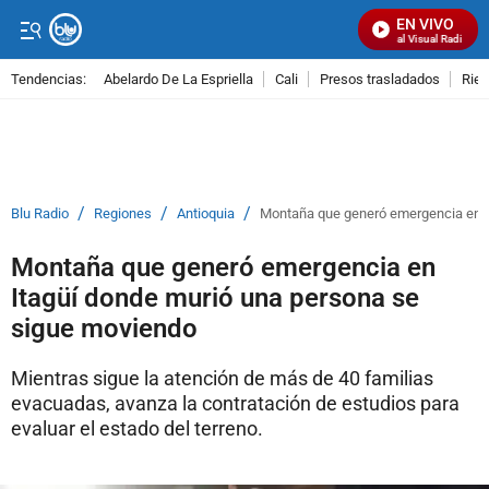
EN VIVO
Señal Visual Radio
Tendencias:
Abelardo De La Espriella
Cali
Presos trasladados
Rie
PUBLICIDAD
/
/
/
Blu Radio
Regiones
Antioquia
Montaña que generó emergencia en I
Montaña que generó emergencia en
Itagüí donde murió una persona se
sigue moviendo
Mientras sigue la atención de más de 40 familias
evacuadas, avanza la contratación de estudios para
evaluar el estado del terreno.