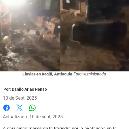
Lluvias en Itagüí, Antioquia
Foto: suministrada.
Por:
Danilo Arias Henao
10 de Sept, 2025
Whatsapp
Facebook
X
Actualizado: 10 de sept, 2025
A casi cinco meses de la tragedia por la avalancha en la