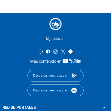
Síguenos en:
whatsapp
facebook
instagram
twitter
google
youtube-
Más contenido en
footer
Descarga nuestra app en
Descarga nuestra app en
RED DE PORTALES