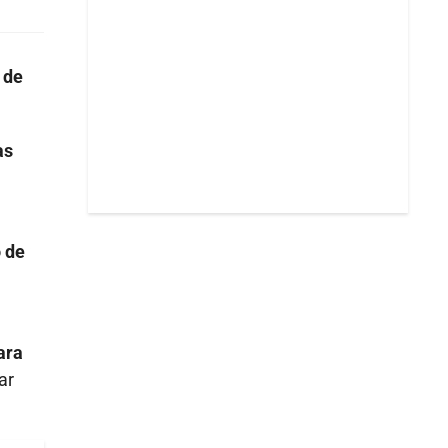
 de
as
o de
ara
ar