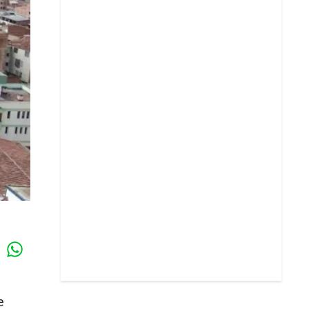
Whatsapp
k
e