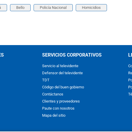
á
Bello
Policía Nacional
Homicidios
ES
SERVICIOS CORPORATIVOS
L
Servicio al televidente
Co
Defensor del televidente
Re
TDT
Po
Código del buen gobierno
Po
Contáctanos
Té
Clientes y proveedores
Paute con nosotros
Mapa del sitio