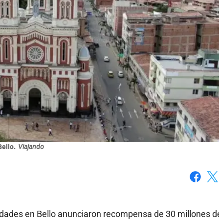
Bello.
Viajando
Faceboo
X
ridades en Bello anunciaron recompensa de 30 millones d