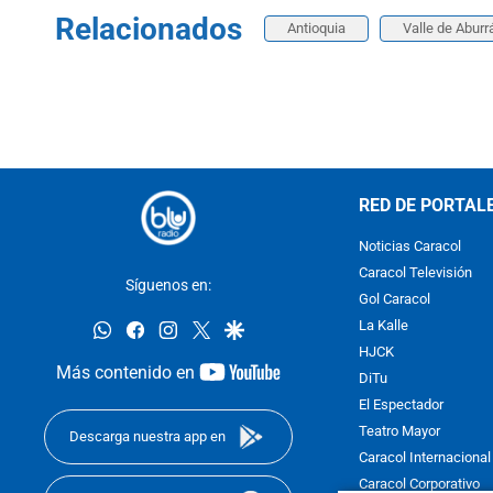
Relacionados
Antioquia
Valle de Aburr
RED DE PORTAL
Noticias Caracol
Caracol Televisión
Síguenos en:
Gol Caracol
whatsapp
facebook
instagram
twitter
google
La Kalle
HJCK
youtube-
Más contenido en
DiTu
footer
El Espectador
Teatro Mayor
Descarga nuestra app en
Caracol Internacional
Caracol Corporativo