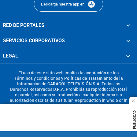
Descarga nuestra app en
RED DE PORTALES
SERVICIOS CORPORATIVOS
LEGAL
El uso de este sitio web implica la aceptación de los
Términos y condiciones
y
Políticas de Tratamiento de la
Información
de
CARACOL TELEVISIÓN S.A.
Todos los
Derechos Reservados D.R.A. Prohibida su reproducción total
o parcial, así como su traducción a cualquier idioma sin
autorización escrita de su titular. Reproduction in whole or in
c
part, or translation without written permission is prohibited.
All rights reserved 2025.
PUBLICIDAD
MIEMBRO DE: