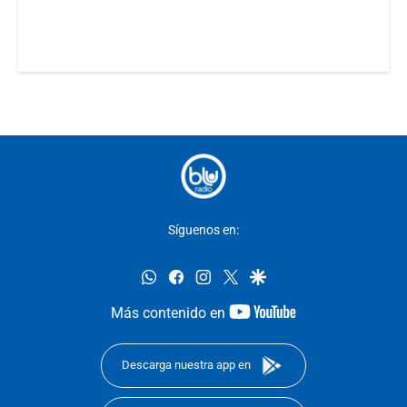
Síguenos en:
whatsapp
facebook
instagram
twitter
google
youtube-
Más contenido en
footer
Descarga nuestra app en