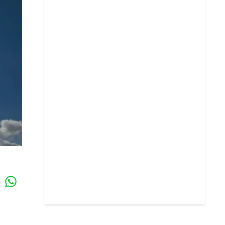
Whatsapp
k