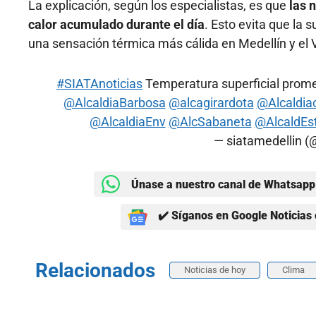
La explicación, según los especialistas, es que
las 
calor acumulado durante el día
. Esto evita que la 
una sensación térmica más cálida en Medellín y el V
#SIATAnoticias
Temperatura superficial promed
@AlcaldiaBarbosa
@alcagirardota
@Alcaldia
@AlcaldiaEnv
@AlcSabaneta
@AlcaldEst
— siatamedellin (
Únase a nuestro canal de Whatsapp 
✔️ Síganos en Google Noticias 
Relacionados
Noticias de hoy
Clima