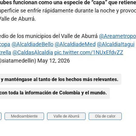
nubes funcionan como una especie de “capa” que retiene
superficie se enfríe rápidamente durante la noche y provo
alle de Aburrá.
io de los municipios del Valle de Aburrá
@Areametropo
copa
@AlcaldiadeBello
@AlcaldiadeMed
@AlcaldiaItagui
rella
@CaldasAlcaldia
pic.twitter.com/1NUxEfdvZZ
@siatamedellin)
May 12, 2026
y manténgase al tanto de los hechos más relevantes.
con toda la información de Colombia y el mundo.
Medioambiente
Valle de Aburrá
Ola de calor