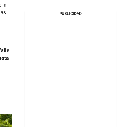
 la
nas
PUBLICIDAD
Valle
esta