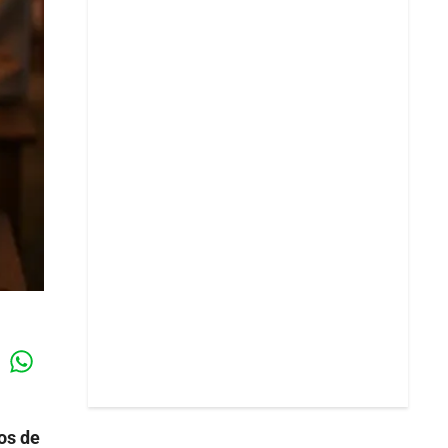
Whatsapp
k
os de