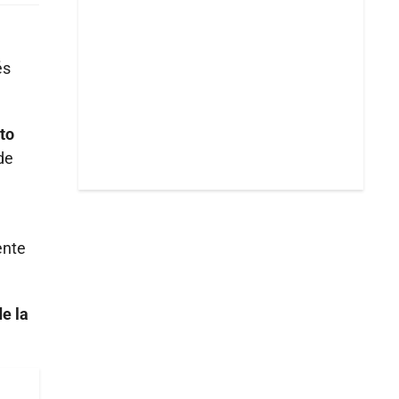
és
ito
de
ente
de la