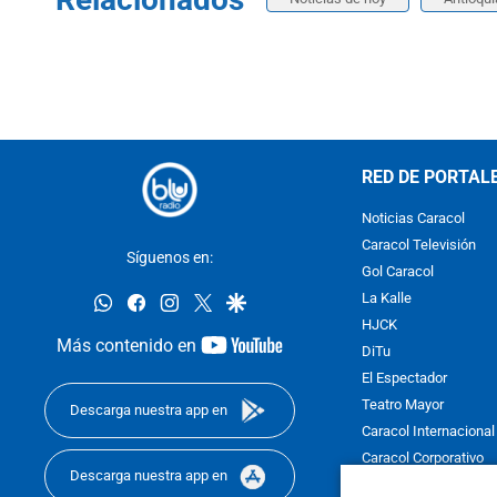
RED DE PORTAL
Noticias Caracol
Caracol Televisión
Síguenos en:
Gol Caracol
whatsapp
facebook
instagram
twitter
google
La Kalle
HJCK
youtube-
Más contenido en
DiTu
footer
El Espectador
Teatro Mayor
Descarga nuestra app en
Caracol Internacional
Caracol Corporativo
Descarga nuestra app en
Caracol Next