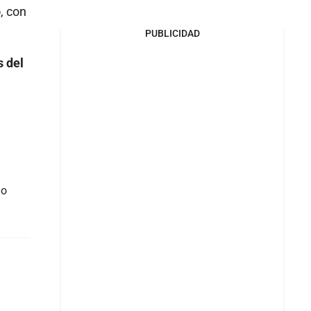
o
, con
PUBLICIDAD
s del
do