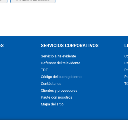
ES
SERVICIOS CORPORATIVOS
L
Servicio al televidente
Co
Defensor del televidente
Re
TDT
Po
Código del buen gobierno
Po
Contáctanos
Té
Clientes y proveedores
Paute con nosotros
Mapa del sitio