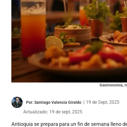
Gastronomía, r
|
19 de Sept, 2025
Por:
Santiago Valencia Giraldo
Actualizado: 19 de sept, 2025
Antioquia se prepara para un fin de semana lleno d