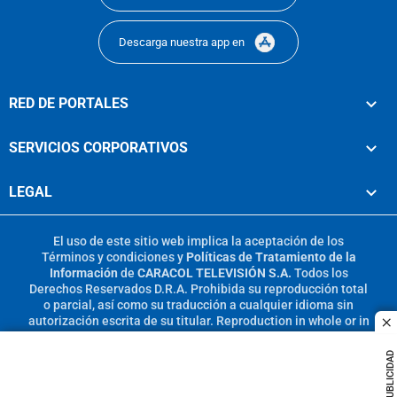
Descarga nuestra app en
RED DE PORTALES
SERVICIOS CORPORATIVOS
LEGAL
El uso de este sitio web implica la aceptación de los
Términos y condiciones
y
Políticas de Tratamiento de la
Información
de
CARACOL TELEVISIÓN S.A.
Todos los
Derechos Reservados D.R.A. Prohibida su reproducción total
o parcial, así como su traducción a cualquier idioma sin
autorización escrita de su titular. Reproduction in whole or in
c
part, or translation without written permission is prohibited.
All rights reserved 2025.
PUBLICIDAD
MIEMBRO DE: