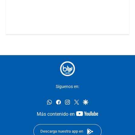
Síguenos en:
whatsapp
facebook
instagram
twitter
google
youtube-
Más contenido en
footer
Descarga nuestra app en