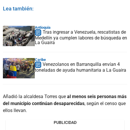
Lea también:
Antioquia
Tras ingresar a Venezuela, rescatistas de
Medellín ya cumplen labores de búsqueda en
La Guaira
Caribe
Venezolanos en Barranquilla envían 4
toneladas de ayuda humanitaria a La Guaira
Añadió la alcaldesa Torres que
al menos seis personas más
del municipio continúan desaparecidas
, según el censo que
ellos llevan.
PUBLICIDAD