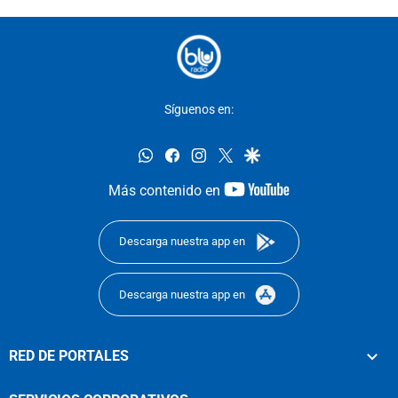
Síguenos en:
whatsapp
facebook
instagram
twitter
google
youtube-
Más contenido en
footer
Descarga nuestra app en
Descarga nuestra app en
RED DE PORTALES