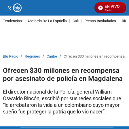
EN VIVO
Señal Visual Radio
Tendencias:
Abelardo De La Espriella
Cali
Presos trasladados
Rie
PUBLICIDAD
/
/
/
Blu Radio
Regiones
Caribe
Ofrecen $30 millones en recompensa po
Ofrecen $30 millones en recompensa
por asesinato de policía en Magdalena
El director nacional de la Policía, general William
Oswaldo Rincón, escribió por sus redes sociales que
“le arrebataron la vida a un colombiano cuyo mayor
sueño fue proteger la patria que lo vio nacer”.