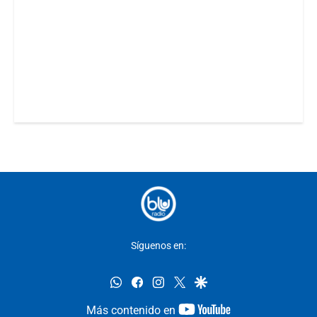
Síguenos en:
whatsapp
facebook
instagram
twitter
google
youtube-
Más contenido en