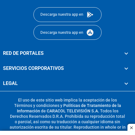
footer
Descarga nuestra app en
Descarga nuestra app en
RED DE PORTALES
SERVICIOS CORPORATIVOS
LEGAL
El uso de este sitio web implica la aceptación de los
Términos y condiciones
y
Políticas de Tratamiento de la
Información
de
CARACOL TELEVISIÓN S.A.
Todos los
Derechos Reservados D.R.A. Prohibida su reproducción total
o parcial, así como su traducción a cualquier idioma sin
autorización escrita de su titular. Reproduction in whole or in
c
part, or translation without written permission is prohibited.