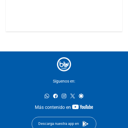
Síguenos en:
whatsapp
facebook
instagram
twitter
google
youtube-
Más contenido en
footer
Descarga nuestra app en