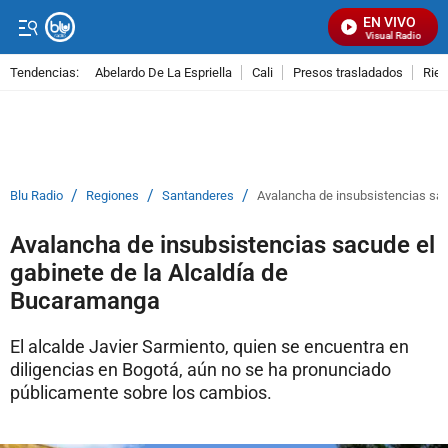
EN VIVO
Señal Visual Radio
Tendencias:
Abelardo De La Espriella
Cali
Presos trasladados
Rie
PUBLICIDAD
/
/
/
Blu Radio
Regiones
Santanderes
Avalancha de insubsistencias sac
Avalancha de insubsistencias sacude el
gabinete de la Alcaldía de
Bucaramanga
El alcalde Javier Sarmiento, quien se encuentra en
diligencias en Bogotá, aún no se ha pronunciado
públicamente sobre los cambios.