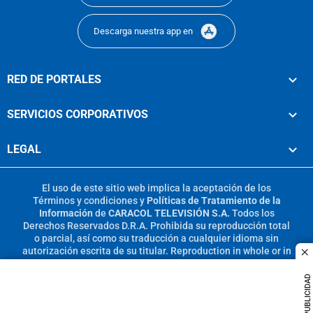
Descarga nuestra app en
RED DE PORTALES
SERVICIOS CORPORATIVOS
LEGAL
El uso de este sitio web implica la aceptación de los
Términos y condiciones
y
Políticas de Tratamiento de la
Información
de
CARACOL TELEVISIÓN S.A.
Todos los
Derechos Reservados D.R.A. Prohibida su reproducción total
o parcial, así como su traducción a cualquier idioma sin
autorización escrita de su titular. Reproduction in whole or in
c
part, or translation without written permission is prohibited.
All rights reserved 2025.
PUBLICIDAD
MIEMBRO DE: