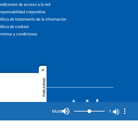
ndiciones de acceso a la red
sponsabilidad corporativa
lítica de tratamiento de la información
lítica de cookies
rminos y condiciones
close
PUBLICIDAD
ACOL
quier idioma
MIEMBRO DE:
rights
Mute
Mute