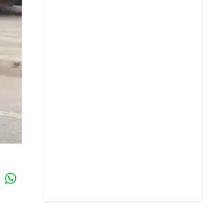
Whatsapp
k