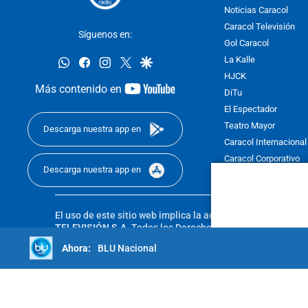
Noticias Caracol
Caracol Televisión
Síguenos en:
Gol Caracol
whatsapp
facebook
instagram
twitter
google
La Kalle
HJCK
youtube-
Más contenido en
DiTu
footer
El Espectador
Teatro Mayor
Descarga nuestra app en
Caracol Internacional
Caracol Corporativo
Descarga nuestra app en
Caracol Next
El uso de este sitio web implica la aceptación de los
Térmi
TELEVISIÓN S.A.
Todos los Derechos Reservados D.R.A. Pro
sin autorización escrita de su titular. Reproduction in whole
BLU Nacional
reserved 2025.