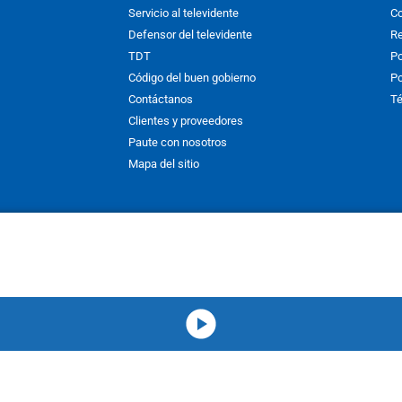
Servicio al televidente
Co
Defensor del televidente
Re
TDT
Po
Código del buen gobierno
Po
Contáctanos
Té
Clientes y proveedores
Paute con nosotros
Mapa del sitio
nos y condiciones
y
Políticas de Tratamiento de la Información
de
CAR
hibida su reproducción total o parcial, así como su traducción a cual
 or in part, or translation without written permission is prohibited. All 
media-icon