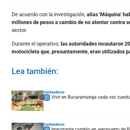
De acuerdo con la investigación,
alias 'Máquina' ha
millones de pesos a cambio de no atentar contra su 
sector.
Durante el operativo,
las autoridades incautaron 20
motocicleta que, presuntamente, eran utilizados pa
Lea también:
Santanderes
Vivir en Bucaramanga cada vez cuesta
Santanderes
Importante cambio en aeropuerto de B