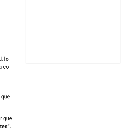
d,
lo
creo
s que
ar que
tes”.