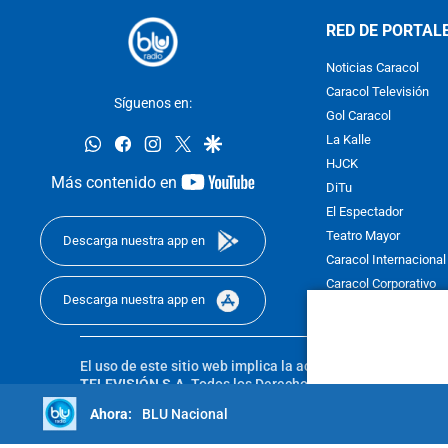
RED DE PORTAL
Noticias Caracol
Caracol Televisión
Síguenos en:
Gol Caracol
whatsapp
facebook
instagram
twitter
google
La Kalle
HJCK
youtube-
Más contenido en
DiTu
footer
El Espectador
Teatro Mayor
Descarga nuestra app en
Caracol Internacional
Caracol Corporativo
Descarga nuestra app en
Caracol Next
El uso de este sitio web implica la aceptación de los
Térmi
TELEVISIÓN S.A.
Todos los Derechos Reservados D.R.A. Pro
sin autorización escrita de su titular. Reproduction in whole
BLU Nacional
reserved 2025.