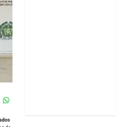
Whatsapp
k
lados