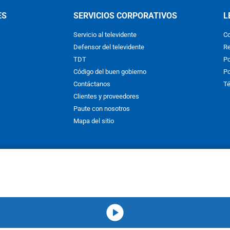
ES
SERVICIOS CORPORATIVOS
L
Servicio al televidente
Co
Defensor del televidente
Re
TDT
Po
Código del buen gobierno
Po
Contáctanos
Té
Clientes y proveedores
Paute con nosotros
Mapa del sitio
nos y condiciones
y
Políticas de Tratamiento de la Información
de
CAR
hibida su reproducción total o parcial, así como su traducción a cual
 or in part, or translation without written permission is prohibited. All 
media-icon