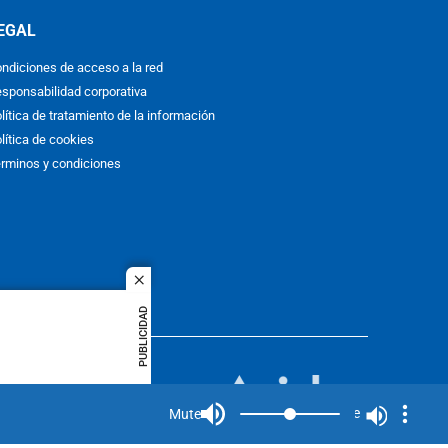
EGAL
ndiciones de acceso a la red
sponsabilidad corporativa
lítica de tratamiento de la información
lítica de cookies
rminos y condiciones
close
PUBLICIDAD
ACOL
quier idioma
MIEMBRO DE:
rights
Mute
Mute