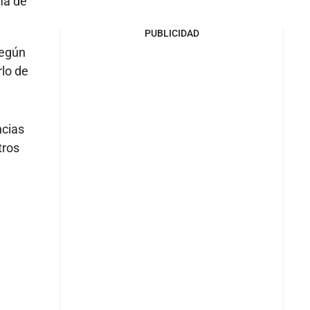
ma de
PUBLICIDAD
egún
rlo de
ncias
tros