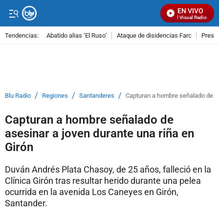
EN VIVO
Señal Visual Radio
Tendencias:
Abatido alias ‘El Ruso’
Ataque de disidencias Farc
Preso
PUBLICIDAD
/
/
/
Blu Radio
Regiones
Santanderes
Capturan a hombre señalado de as
Capturan a hombre señalado de
asesinar a joven durante una riña en
Girón
Duván Andrés Plata Chasoy, de 25 años, falleció en la
Clínica Girón tras resultar herido durante una pelea
ocurrida en la avenida Los Caneyes en Girón,
Santander.