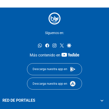
Síguenos en:
whatsapp
facebook
instagram
twitter
google
youtube-
Más contenido en
footer
Descarga nuestra app en
Descarga nuestra app en
RED DE PORTALES