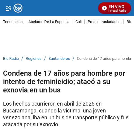
EN VIVO
Señal Visual Radio
Tendencias:
Abelardo De La Espriella
Cali
Presos trasladados
Rie
PUBLICIDAD
/
/
/
Blu Radio
Regiones
Santanderes
Condena de 17 años para hombre p
Condena de 17 años para hombre por
intento de feminicidio; atacó a su
exnovia en un bus
Los hechos ocurrieron en abril de 2025 en
Bucaramanga, cuando la víctima, una joven
venezolana, iba en un bus de transporte público y fue
atacada por su exnovio.