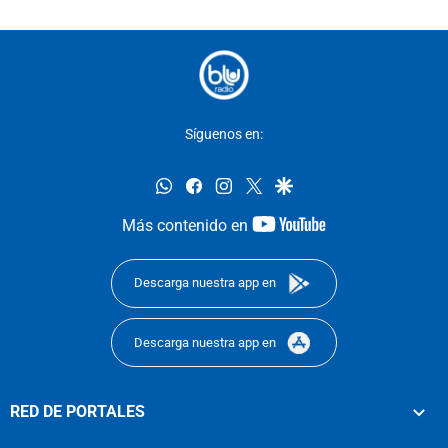
Síguenos en:
whatsapp
facebook
instagram
twitter
google
youtube-
Más contenido en
footer
Descarga nuestra app en
Descarga nuestra app en
RED DE PORTALES