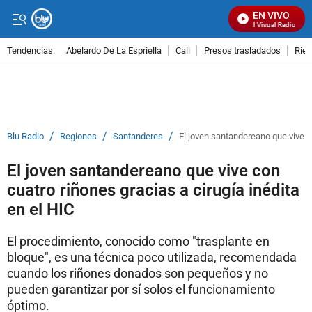
EN VIVO
Señal Visual Radio
Tendencias:
Abelardo De La Espriella
Cali
Presos trasladados
Rie
PUBLICIDAD
/
/
/
Blu Radio
Regiones
Santanderes
El joven santandereano que vive co
El joven santandereano que vive con
cuatro riñones gracias a cirugía inédita
en el HIC
El procedimiento, conocido como "trasplante en
bloque", es una técnica poco utilizada, recomendada
cuando los riñones donados son pequeños y no
pueden garantizar por sí solos el funcionamiento
óptimo.