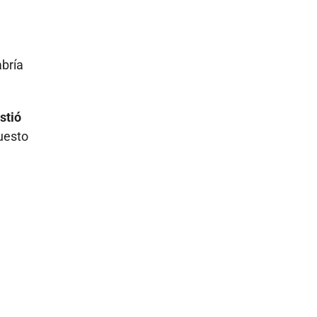
abría
stió
uesto