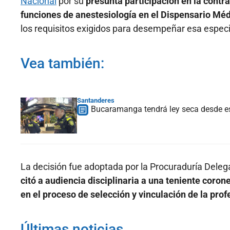
Nacional
por su
presunta participación en la contr
funciones de anestesiología en el Dispensario M
los requisitos exigidos para desempeñar esa especi
Vea también:
Santanderes
Bucaramanga tendrá ley seca desde est
La decisión fue adoptada por la Procuraduría Delega
citó a audiencia disciplinaria a una teniente coro
en el proceso de selección y vinculación de la prof
Últimas noticias