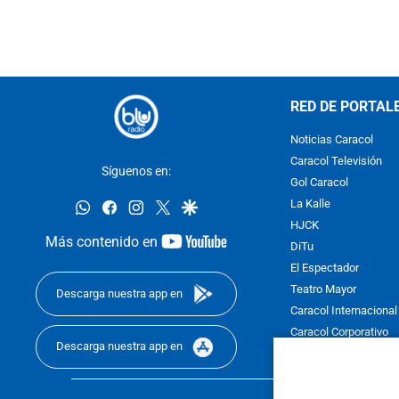
RED DE PORTAL
Noticias Caracol
Caracol Televisión
Síguenos en:
Gol Caracol
whatsapp
facebook
instagram
twitter
google
La Kalle
HJCK
youtube-
Más contenido en
DiTu
footer
El Espectador
Teatro Mayor
Descarga nuestra app en
Caracol Internacional
Caracol Corporativo
Descarga nuestra app en
Caracol Next