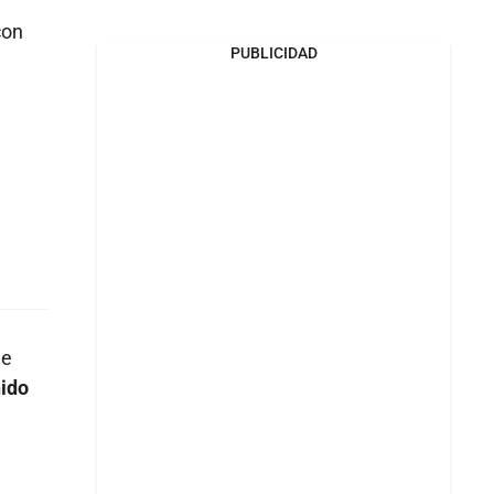
con
PUBLICIDAD
ue
nido