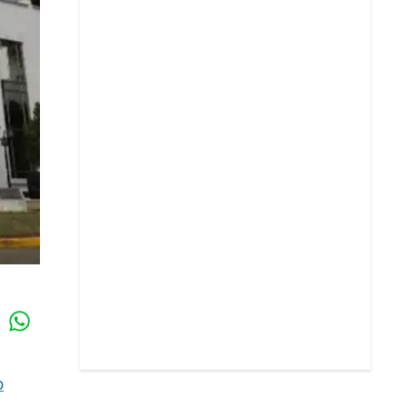
Whatsapp
k
o