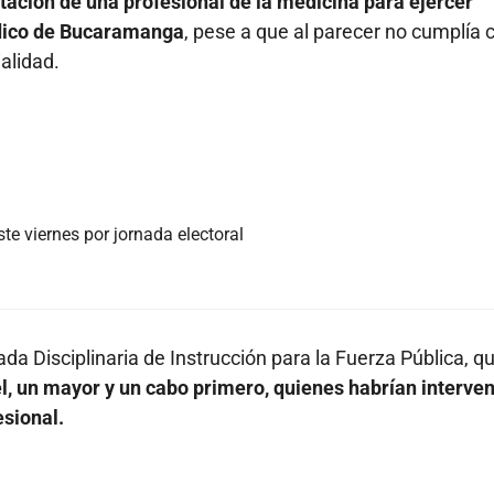
atación de una profesional de la medicina para ejercer
édico de Bucaramanga
, pese a que al parecer no cumplía 
alidad.
e viernes por jornada electoral
da Disciplinaria de Instrucción para la Fuerza Pública, q
nel, un mayor y un cabo primero, quienes habrían interve
esional.