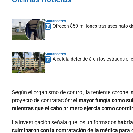
Santanderes
Ofrecen $50 millones tras asesinato d
Santanderes
Alcaldía defenderá en los estrados e
Según el organismo de control, la teniente coronel
proyecto de contratación;
el mayor fungía como subd
mientras que el cabo primero ejercía como coordi
La investigación señala que los uniformados
habría
culminaron con la contratación de la médica par