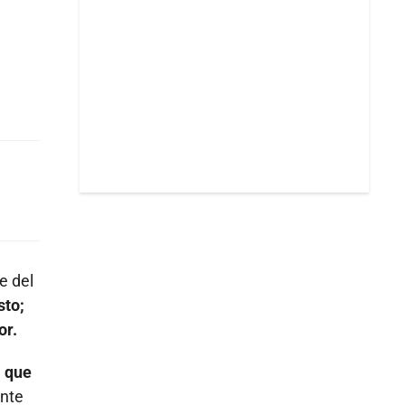
e del
sto;
or.
l que
nte