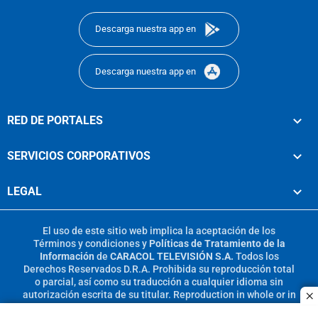
Descarga nuestra app en
Descarga nuestra app en
RED DE PORTALES
SERVICIOS CORPORATIVOS
LEGAL
El uso de este sitio web implica la aceptación de los
Términos y condiciones
y
Políticas de Tratamiento de la
Información
de
CARACOL TELEVISIÓN S.A.
Todos los
Derechos Reservados D.R.A. Prohibida su reproducción total
o parcial, así como su traducción a cualquier idioma sin
autorización escrita de su titular. Reproduction in whole or in
c
part, or translation without written permission is prohibited.