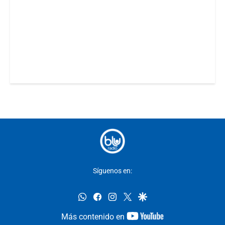
Síguenos en:
whatsapp
facebook
instagram
twitter
google
youtube-
Más contenido en
footer