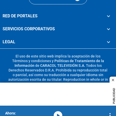
RED DE PORTALES
SERVICIOS CORPORATIVOS
LEGAL
El uso de este sitio web implica la aceptación de los
Términos y condiciones
y
Políticas de Tratamiento de la
Información
de
CARACOL TELEVISIÓN S.A.
Todos los
Derechos Reservados D.R.A. Prohibida su reproducción total
o parcial, así como su traducción a cualquier idioma sin
autorización escrita de su titular. Reproduction in whole or in
c
part, or translation without written permission is prohibited.
All rights reserved 2025.
PUBLICIDAD
MIEMBRO DE:
media-icon