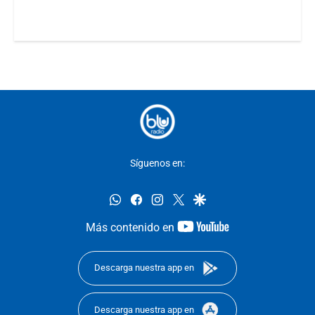
Síguenos en:
whatsapp
facebook
instagram
twitter
google
youtube-
Más contenido en
footer
Descarga nuestra app en
Descarga nuestra app en