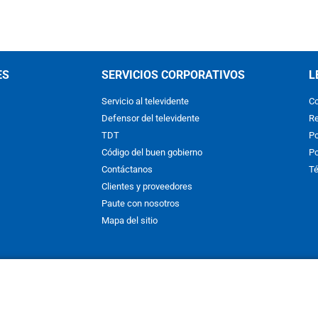
ES
SERVICIOS CORPORATIVOS
L
Servicio al televidente
Co
Defensor del televidente
Re
TDT
Po
Código del buen gobierno
Po
Contáctanos
Té
Clientes y proveedores
Paute con nosotros
Mapa del sitio
nos y condiciones
y
Políticas de Tratamiento de la Información
de
CAR