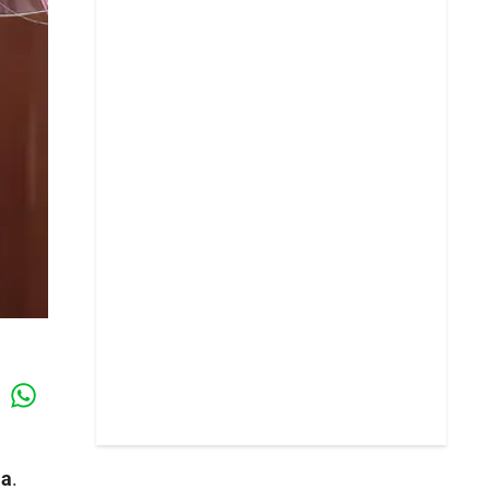
Whatsapp
k
la
.