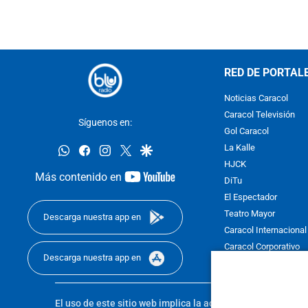
RED DE PORTAL
Noticias Caracol
Caracol Televisión
Síguenos en:
Gol Caracol
whatsapp
facebook
instagram
twitter
google
La Kalle
HJCK
youtube-
Más contenido en
DiTu
footer
El Espectador
Teatro Mayor
Descarga nuestra app en
Caracol Internacional
Caracol Corporativo
Descarga nuestra app en
Caracol Next
El uso de este sitio web implica la aceptación de los
Térmi