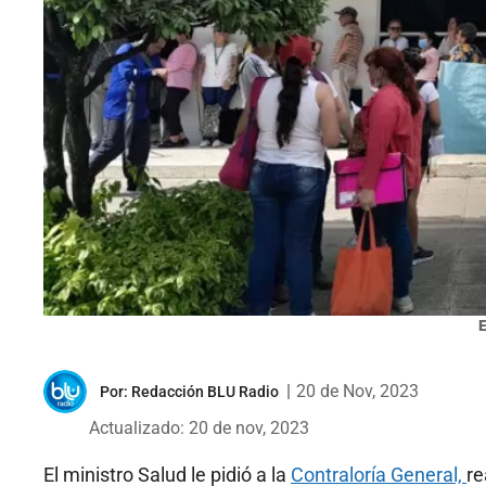
E
|
20 de Nov, 2023
Por:
Redacción BLU Radio
Actualizado: 20 de nov, 2023
El ministro Salud le pidió a la
Contraloría General,
re