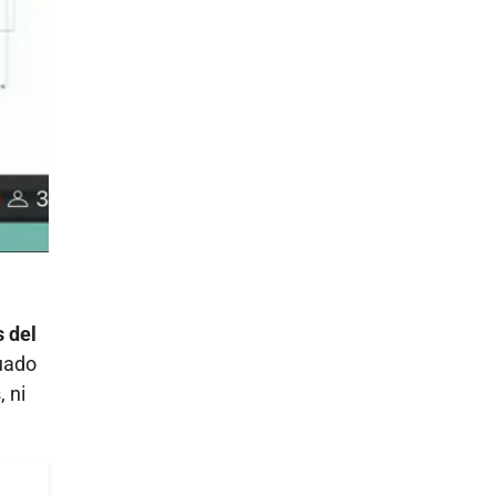
s del
uado
 ni