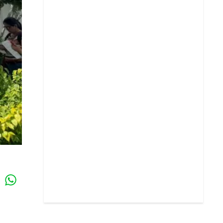
Whatsapp
k