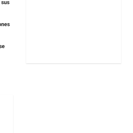
 sus
ones
se