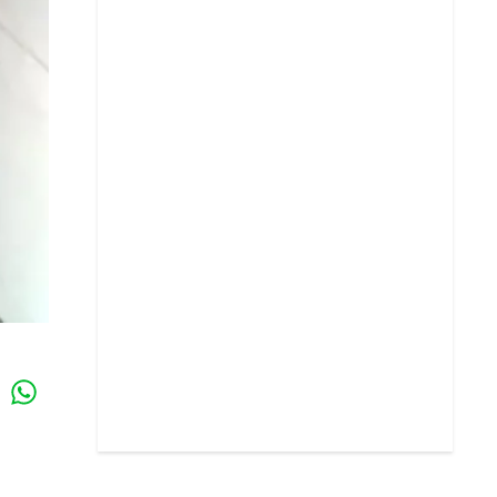
Whatsapp
k