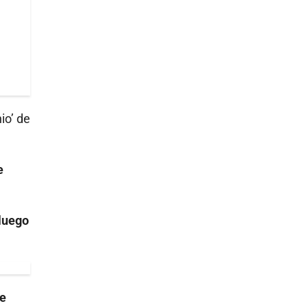
io’ de
e
luego
de