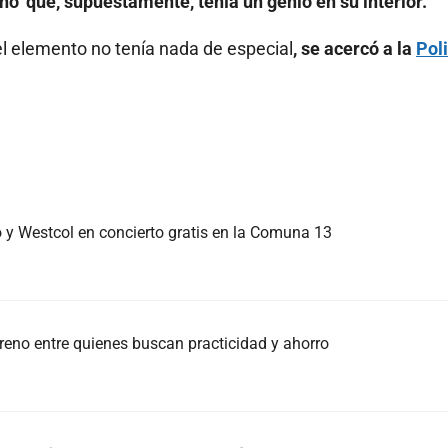
o’ que, supuestamente, tenía un genio en su interior.
el elemento no tenía nada de especial
, se acercó a la
Poli
y Westcol en concierto gratis en la Comuna 13
rreno entre quienes buscan practicidad y ahorro