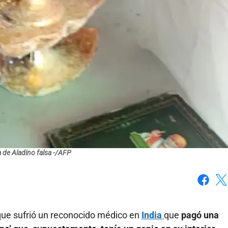
de Aladino falsa -/AFP
Faceboo
X
 que sufrió un reconocido médico en
India
que
pagó una