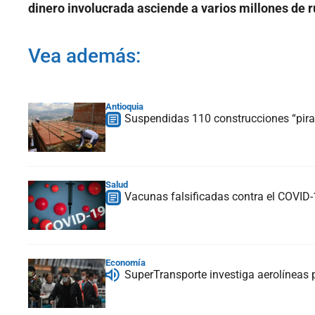
dinero involucrada asciende a varios millones de r
Vea además:
Antioquia
Suspendidas 110 construcciones “pira
Salud
Vacunas falsificadas contra el COVID-
Economía
SuperTransporte investiga aerolíneas 