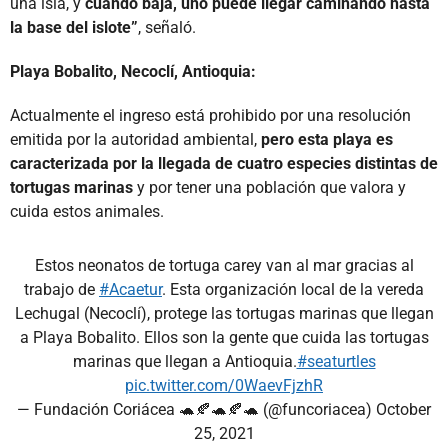
una isla, y
cuando baja, uno puede llegar caminando hasta
la base del islote”
, señaló.
Playa Bobalito, Necoclí, Antioquia:
Actualmente el ingreso está prohibido por una resolución
emitida por la autoridad ambiental,
pero esta playa es
caracterizada por la llegada de cuatro especies distintas de
tortugas marinas
y por tener una población que valora y
cuida estos animales.
Estos neonatos de tortuga carey van al mar gracias al
trabajo de
#Acaetur
. Esta organización local de la vereda
Lechugal (Necoclí), protege las tortugas marinas que llegan
a Playa Bobalito. Ellos son la gente que cuida las tortugas
marinas que llegan a Antioquia.
#seaturtles
pic.twitter.com/0WaevFjzhR
— Fundación Coriácea 🐢🍂🐢🍂🐢 (@funcoriacea)
October
25, 2021