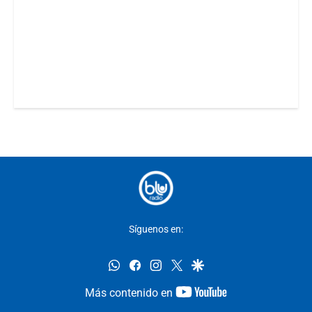
Síguenos en:
whatsapp
facebook
instagram
twitter
google
youtube-
Más contenido en
footer