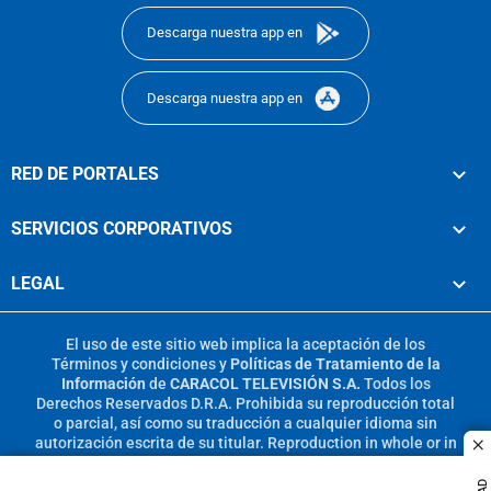
Descarga nuestra app en
Descarga nuestra app en
RED DE PORTALES
SERVICIOS CORPORATIVOS
LEGAL
El uso de este sitio web implica la aceptación de los
Términos y condiciones
y
Políticas de Tratamiento de la
Información
de
CARACOL TELEVISIÓN S.A.
Todos los
Derechos Reservados D.R.A. Prohibida su reproducción total
o parcial, así como su traducción a cualquier idioma sin
autorización escrita de su titular. Reproduction in whole or in
c
part, or translation without written permission is prohibited.
All rights reserved 2025.