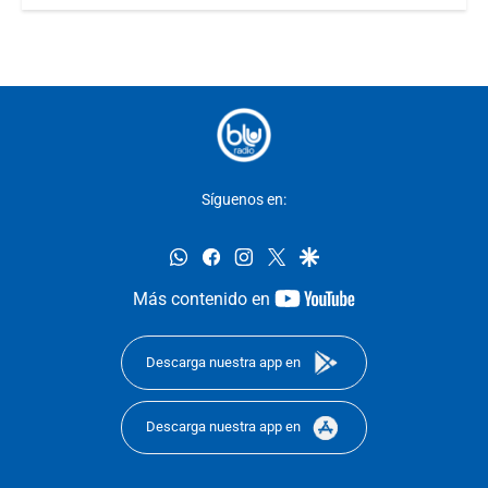
Síguenos en:
whatsapp
facebook
instagram
twitter
google
youtube-
Más contenido en
footer
Descarga nuestra app en
Descarga nuestra app en