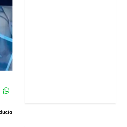
Whatsapp
k
oducto