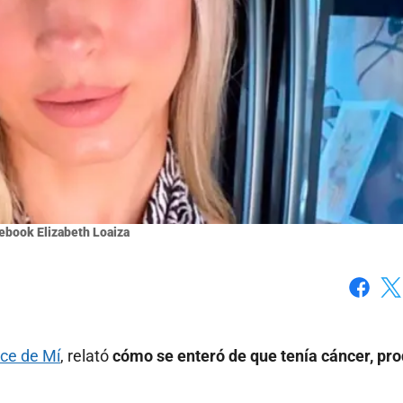
ebook Elizabeth Loaiza
Faceboo
X
ice de Mí
, relató
cómo se enteró de que tenía cáncer, pr