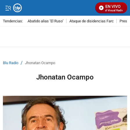
EN VIVO
Señal Visual Radio
Tendencias:
Abatido alias ‘El Ruso’
Ataque de disidencias Farc
Preso
PUBLICIDAD
/
Blu Radio
Jhonatan Ocampo
Jhonatan Ocampo