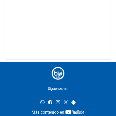
Síguenos en:
whatsapp
facebook
instagram
twitter
google
youtube-
Más contenido en